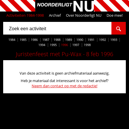
Activiteiten 1984-1998
Archief
Over Noorderligt NU
Doe mee!
1984
1985
1986
1987
1988
1989
1990
1991
1992
1993
1994
1995
1996
1997
1998
Juristenfeest met Pu-Wax - 8 feb 1996
Van deze activiteit is geen archiefmateriaal aanwezig.
Heb je materiaal dat interessant is voor het archief?
Neem dan contact op met de redactie!