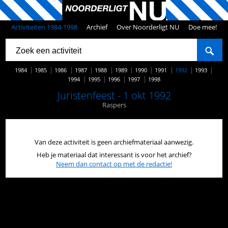
Activiteiten 1984-1998
Archief
Over Noorderligt NU
Doe mee!
1984
1985
1986
1987
1988
1989
1990
1991
1992
1993
1994
1995
1996
1997
1998
Juristenfeest - 1 okt 1992
Raspers
Van deze activiteit is geen archiefmateriaal aanwezig.
Heb je materiaal dat interessant is voor het archief?
Neem dan contact op met de redactie!