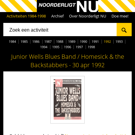
Activiteiten 1984-1998
Archief
Over Noorderligt NU
Doe mee!
1984
1985
1986
1987
1988
1989
1990
1991
1992
1993
1994
1995
1996
1997
1998
Junior Wells Blues Band / Homesick & the
Backstabbers - 30 apr 1992