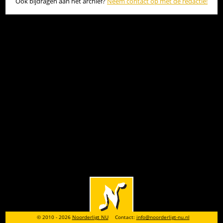
Ook bijdragen aan het archief?
Neem contact op met de redactie!
© 2010 - 2026
Noorderligt NU
Contact:
info@noorderligt-nu.nl