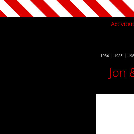
Activite
1984
1985
19
Jon 