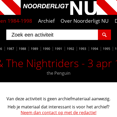
iten 1984-1998
Archief
Over Noorderligt NU
86
1987
1988
1989
1990
1991
1992
1993
1994
1995
1
& The Nightriders - 3 apr
the Penguin
Van deze activiteit is geen archiefmateriaal aanwezig.
Heb je materiaal dat interessant is voor het archief?
Neem dan contact op met de redactie!