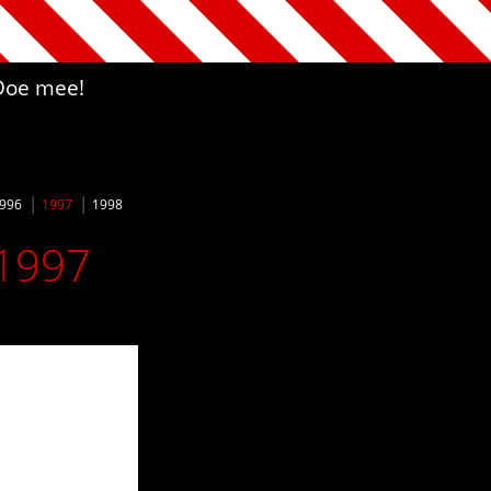
Doe mee!
996
1997
1998
 1997