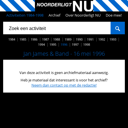
Activiteiten 1984-1998
Archief
Over Noorderligt NU
Doe mee!
1984
1985
1986
1987
1988
1989
1990
1991
1992
1993
1994
1995
1996
1997
1998
Jan James & Band - 16 mei 1996
Van deze activiteit is geen archiefmateriaal aanwezig.
Heb je materiaal dat interessant is voor het archief?
Neem dan contact op met de redactie!