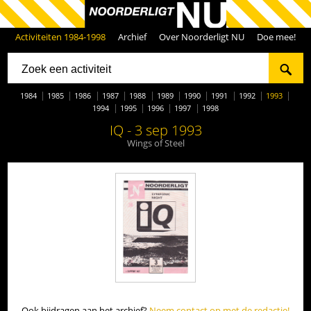
Activiteiten 1984-1998
Archief
Over Noorderligt NU
Doe mee!
1984
1985
1986
1987
1988
1989
1990
1991
1992
1993
1994
1995
1996
1997
1998
IQ - 3 sep 1993
Wings of Steel
Ook bijdragen aan het archief?
Neem contact op met de redactie!