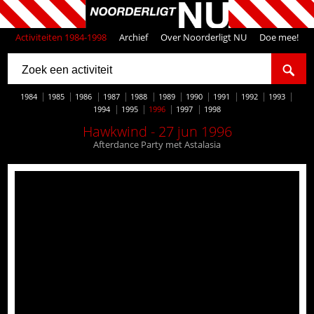
Activiteiten 1984-1998
Archief
Over Noorderligt NU
Doe mee!
1984
1985
1986
1987
1988
1989
1990
1991
1992
1993
1994
1995
1996
1997
1998
Hawkwind - 27 jun 1996
Afterdance Party met Astalasia