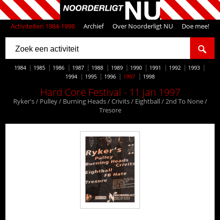
Activiteiten 1984-1998
Archief
Over Noorderligt NU
Doe mee!
1984
1985
1986
1987
1988
1989
1990
1991
1992
1993
1994
1995
1996
1997
1998
Hard Core Festival - 11 jan 1997
Ryker's / Pulley / Burning Heads / Crivits / Eightball / 2nd To None /
Tresore