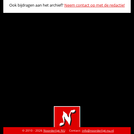
Ook bijdragen aan het archief?
Neem contact op met de redactie!
© 2010 - 2026
Noorderligt NU
Contact:
info@noorderligt-nu.nl