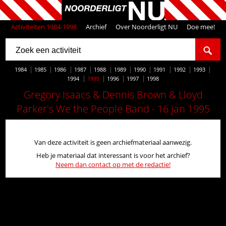
Activiteiten 1984-1998
Archief
Over Noorderligt NU
Doe mee!
1984
1985
1986
1987
1988
1989
1990
1991
1992
1993
1994
1995
1996
1997
1998
Gregory Isaacs & Dennis Brown & Lloyd
Parker's We the People Band - 16 jan 1995
Van deze activiteit is geen archiefmateriaal aanwezig.
Heb je materiaal dat interessant is voor het archief?
Neem dan contact op met de redactie!