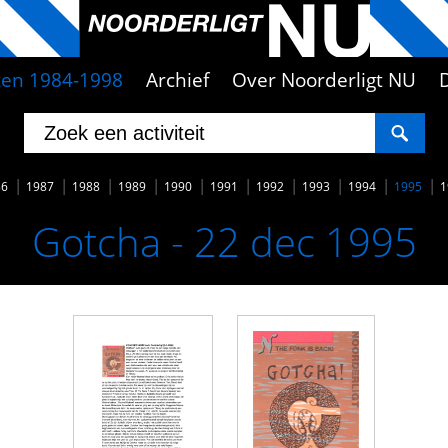
iten 1984-1998
Archief
Over Noorderligt NU
86
1987
1988
1989
1990
1991
1992
1993
1994
1995
1
Gotcha - 22 dec 1995