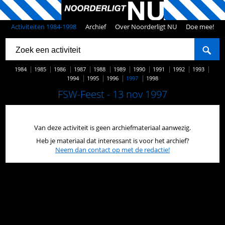
Activiteiten 1984-1998
Archief
Over Noorderligt NU
Doe mee!
1984
1985
1986
1987
1988
1989
1990
1991
1992
1993
1994
1995
1996
1997
1998
FSW-Feest - 13 nov 1997
Van deze activiteit is geen archiefmateriaal aanwezig.
Heb je materiaal dat interessant is voor het archief?
Neem dan contact op met de redactie!