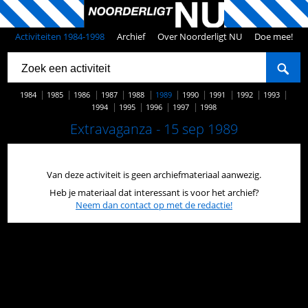
Activiteiten 1984-1998
Archief
Over Noorderligt NU
Doe mee!
1984
1985
1986
1987
1988
1989
1990
1991
1992
1993
1994
1995
1996
1997
1998
Extravaganza - 15 sep 1989
Van deze activiteit is geen archiefmateriaal aanwezig.
Heb je materiaal dat interessant is voor het archief?
Neem dan contact op met de redactie!