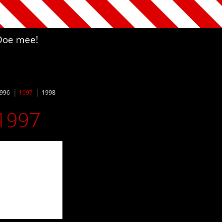
Doe mee!
996
1997
1998
 1997