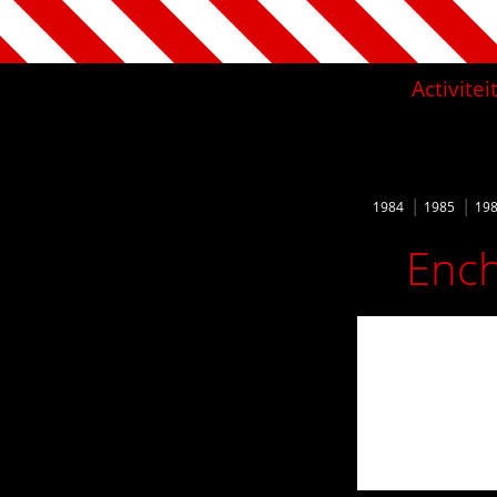
Activite
1984
1985
19
Ench