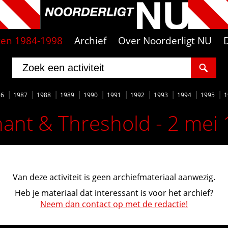
iten 1984-1998
Archief
Over Noorderligt NU
86
1987
1988
1989
1990
1991
1992
1993
1994
1995
1
ant & Threshold - 2 mei
Van deze activiteit is geen archiefmateriaal aanwezig.
Heb je materiaal dat interessant is voor het archief?
Neem dan contact op met de redactie!