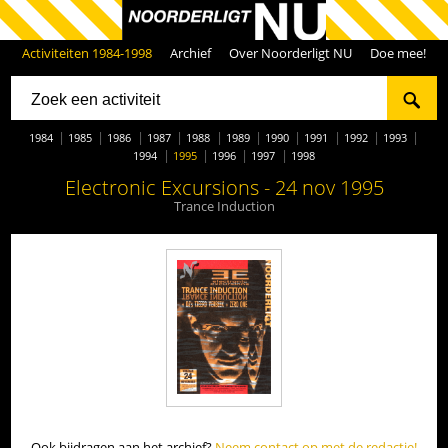
Activiteiten 1984-1998
Archief
Over Noorderligt NU
Doe mee!
1984
1985
1986
1987
1988
1989
1990
1991
1992
1993
1994
1995
1996
1997
1998
Electronic Excursions - 24 nov 1995
Trance Induction
Ook bijdragen aan het archief?
Neem contact op met de redactie!