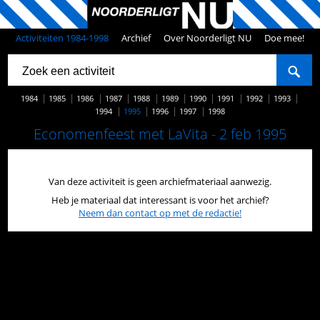
Activiteiten 1984-1998
Archief
Over Noorderligt NU
Doe mee!
1984
1985
1986
1987
1988
1989
1990
1991
1992
1993
1994
1995
1996
1997
1998
Economenfeest met LaVita - 2 feb 1995
Van deze activiteit is geen archiefmateriaal aanwezig.
Heb je materiaal dat interessant is voor het archief?
Neem dan contact op met de redactie!