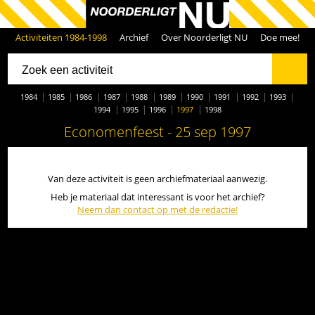
Activiteiten 1984-1998
Archief
Over Noorderligt NU
Doe mee!
1984
1985
1986
1987
1988
1989
1990
1991
1992
1993
1994
1995
1996
1997
1998
Economenfeest - 25 sep 1997
Van deze activiteit is geen archiefmateriaal aanwezig.
Heb je materiaal dat interessant is voor het archief?
Neem dan contact op met de redactie!