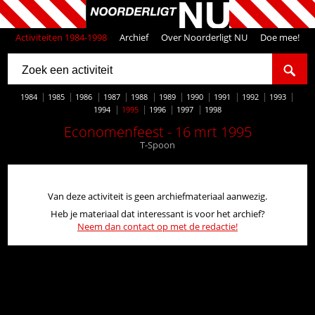
Activiteiten 1984-1998
Archief
Over Noorderligt NU
Doe mee!
1984
1985
1986
1987
1988
1989
1990
1991
1992
1993
1994
1995
1996
1997
1998
Economenfeest - 16 mrt 1995
T-Spoon
Van deze activiteit is geen archiefmateriaal aanwezig.
Heb je materiaal dat interessant is voor het archief?
Neem dan contact op met de redactie!