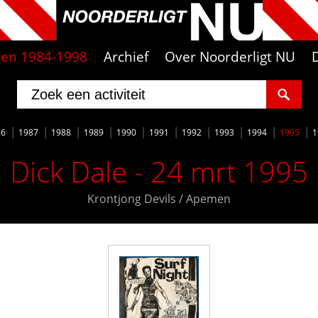
iten 1984-1998
Archief
Over Noorderligt NU
86
1987
1988
1989
1990
1991
1992
1993
1994
1995
1
Dick Dale - 24 mrt 1995
Krontjong Devils / Apemen