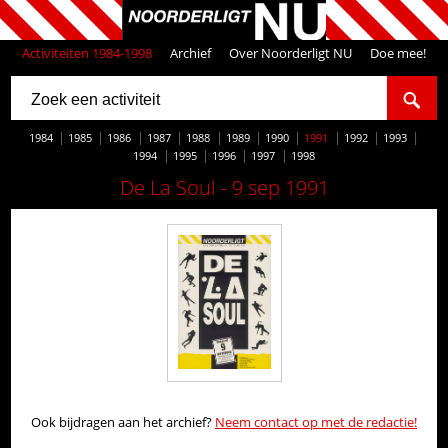
Activiteiten 1984-1998
Archief
Over Noorderligt NU
Doe mee!
1984
1985
1986
1987
1988
1989
1990
1991
1992
1993
1994
1995
1996
1997
1998
De La Soul - 9 sep 1991
Ook bijdragen aan het archief?
Neem contact op met de redactie!