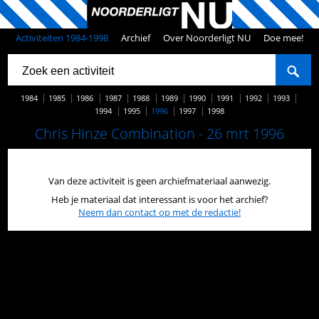
Activiteiten 1984-1998
Archief
Over Noorderligt NU
Doe mee!
1984
1985
1986
1987
1988
1989
1990
1991
1992
1993
1994
1995
1996
1997
1998
Chris Hinze Combination - 26 mrt 1996
Van deze activiteit is geen archiefmateriaal aanwezig.
Heb je materiaal dat interessant is voor het archief?
Neem dan contact op met de redactie!