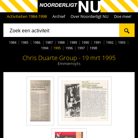
Activiteiten 1984-1998
Archief
Over Noorderligt NU
Doe mee!
1984
1985
1986
1987
1988
1989
1990
1991
1992
1993
1994
1995
1996
1997
1998
Chris Duarte Group - 19 mrt 1995
Emmerroyts