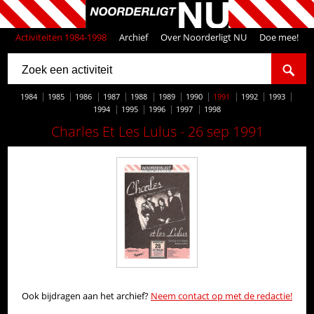
Activiteiten 1984-1998
Archief
Over Noorderligt NU
Doe mee!
1984
1985
1986
1987
1988
1989
1990
1991
1992
1993
1994
1995
1996
1997
1998
Charles Et Les Lulus - 26 sep 1991
Ook bijdragen aan het archief?
Neem contact op met de redactie!