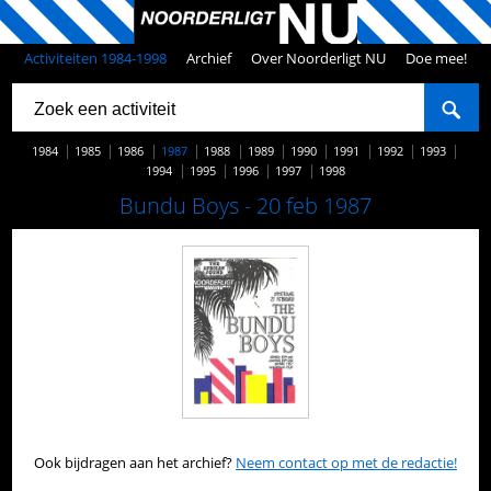
Activiteiten 1984-1998
Archief
Over Noorderligt NU
Doe mee!
1984
1985
1986
1987
1988
1989
1990
1991
1992
1993
1994
1995
1996
1997
1998
Bundu Boys - 20 feb 1987
Ook bijdragen aan het archief?
Neem contact op met de redactie!