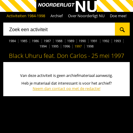
Activiteiten 1984-1998
Archief
Over Noorderligt NU
Doe mee!
1984
1985
1986
1987
1988
1989
1990
1991
1992
1993
1994
1995
1996
1997
1998
Black Uhuru feat. Don Carlos - 25 mei 1997
Van deze activiteit is geen archiefmateriaal aanwezig.
Heb je materiaal dat interessant is voor het archief?
Neem dan contact op met de redactie!