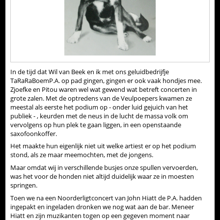
In de tijd dat Wil van Beek en ik met ons geluidbedrijfje
TaRaRaBoemP.A. op pad gingen, gingen er ook vaak hondjes mee.
Zjoefke en Pitou waren wel wat gewend wat betreft concerten in
grote zalen. Met de optredens van de Veulpoepers kwamen ze
meestal als eerste het podium op - onder luid gejuich van het
publiek - , keurden met de neus in de lucht de massa volk om
vervolgens op hun plek te gaan liggen, in een openstaande
saxofoonkoffer.
Het maakte hun eigenlijk niet uit welke artiest er op het podium
stond, als ze maar meemochten, met de jongens.
Maar omdat wij in verschillende busjes onze spullen vervoerden,
was het voor de honden niet altijd duidelijk waar ze in moesten
springen.
Toen we na een Noorderligtconcert van John Hiatt de P.A. hadden
ingepakt en ingeladen dronken we nog wat aan de bar. Meneer
Hiatt en zijn muzikanten togen op een gegeven moment naar