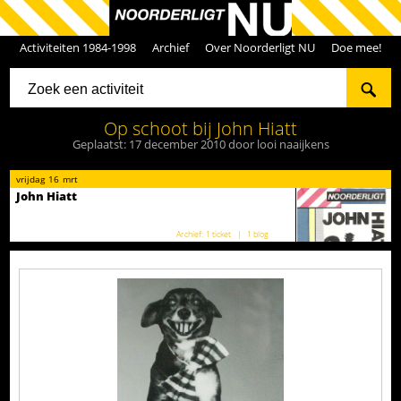
Activiteiten 1984-1998
Archief
Over Noorderligt NU
Doe mee!
Op schoot bij John Hiatt
Geplaatst: 17 december 2010 door looi naaijkens
vrijdag
16
mrt
John Hiatt
1 ticket
1 blog