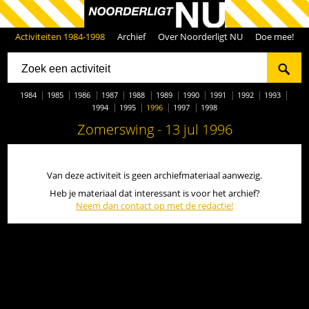
Activiteiten 1984-1998
Archief
Over Noorderligt NU
Doe mee!
1984
1985
1986
1987
1988
1989
1990
1991
1992
1993
1994
1995
1996
1997
1998
Zomerswing - 13 jul 1996
Van deze activiteit is geen archiefmateriaal aanwezig.
Heb je materiaal dat interessant is voor het archief?
Neem dan contact op met de redactie!