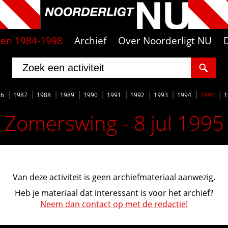
iten 1984-1998
Archief
Over Noorderligt NU
86
1987
1988
1989
1990
1991
1992
1993
1994
1995
1
Zomerswing - 8 jul 1995
Van deze activiteit is geen archiefmateriaal aanwezig.
Heb je materiaal dat interessant is voor het archief?
Neem dan contact op met de redactie!