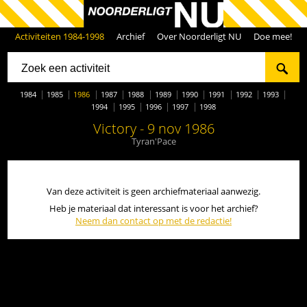
Activiteiten 1984-1998
Archief
Over Noorderligt NU
Doe mee!
1984
1985
1986
1987
1988
1989
1990
1991
1992
1993
1994
1995
1996
1997
1998
Victory - 9 nov 1986
Tyran'Pace
Van deze activiteit is geen archiefmateriaal aanwezig.
Heb je materiaal dat interessant is voor het archief?
Neem dan contact op met de redactie!