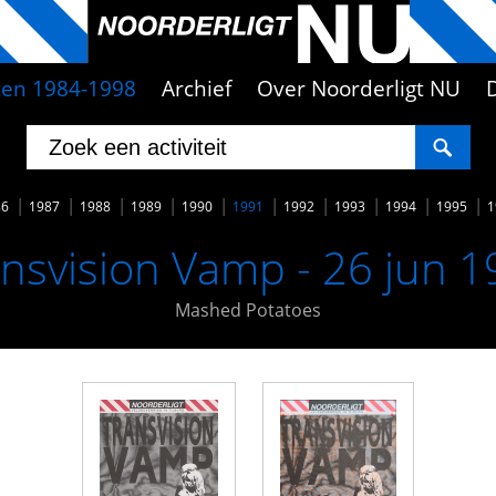
iten 1984-1998
Archief
Over Noorderligt NU
86
1987
1988
1989
1990
1991
1992
1993
1994
1995
1
nsvision Vamp - 26 jun 
Mashed Potatoes