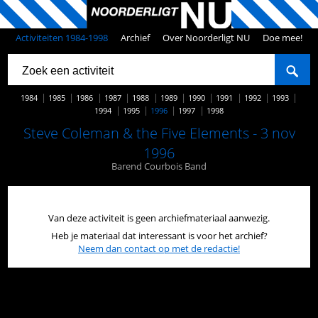
Activiteiten 1984-1998
Archief
Over Noorderligt NU
Doe mee!
1984
1985
1986
1987
1988
1989
1990
1991
1992
1993
1994
1995
1996
1997
1998
Steve Coleman & the Five Elements - 3 nov
1996
Barend Courbois Band
Van deze activiteit is geen archiefmateriaal aanwezig.
Heb je materiaal dat interessant is voor het archief?
Neem dan contact op met de redactie!