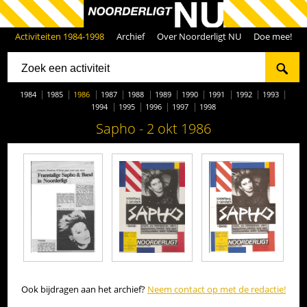
Activiteiten 1984-1998
Archief
Over Noorderligt NU
Doe mee!
1984
1985
1986
1987
1988
1989
1990
1991
1992
1993
1994
1995
1996
1997
1998
Sapho - 2 okt 1986
Ook bijdragen aan het archief?
Neem contact op met de redactie!