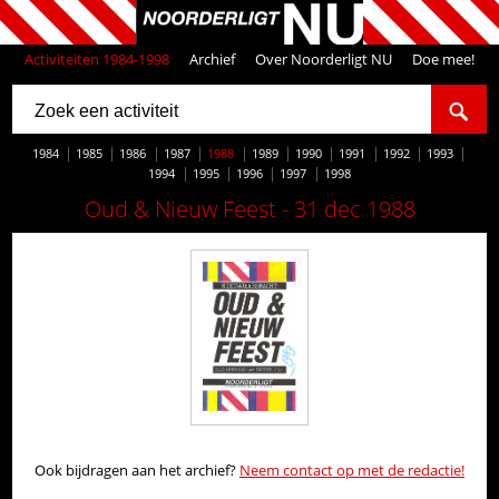
Activiteiten 1984-1998
Archief
Over Noorderligt NU
Doe mee!
1984
1985
1986
1987
1988
1989
1990
1991
1992
1993
1994
1995
1996
1997
1998
Oud & Nieuw Feest - 31 dec 1988
Ook bijdragen aan het archief?
Neem contact op met de redactie!