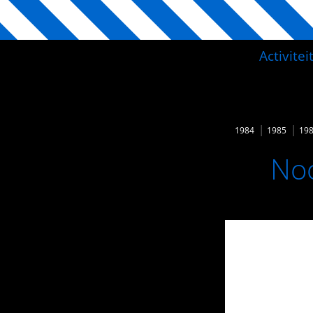
Activite
1984
1985
19
Noo