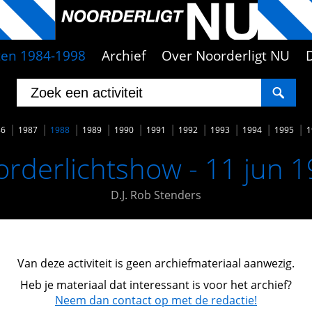
iten 1984-1998
Archief
Over Noorderligt NU
86
1987
1988
1989
1990
1991
1992
1993
1994
1995
1
rderlichtshow - 11 jun 
D.J. Rob Stenders
Van deze activiteit is geen archiefmateriaal aanwezig.
Heb je materiaal dat interessant is voor het archief?
Neem dan contact op met de redactie!