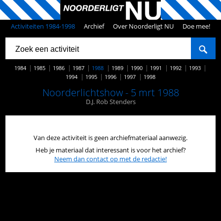
Activiteiten 1984-1998
Archief
Over Noorderligt NU
Doe mee!
1984
1985
1986
1987
1988
1989
1990
1991
1992
1993
1994
1995
1996
1997
1998
Noorderlichtshow - 5 mrt 1988
D.J. Rob Stenders
Van deze activiteit is geen archiefmateriaal aanwezig.
Heb je materiaal dat interessant is voor het archief?
Neem dan contact op met de redactie!