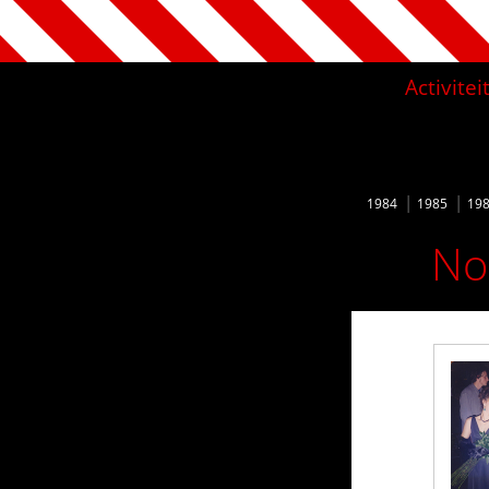
Activite
1984
1985
19
No