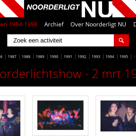
iten 1984-1998
Archief
Over Noorderligt NU
86
1987
1988
1989
1990
1991
1992
1993
1994
1995
1
orderlichtshow - 2 mrt 1