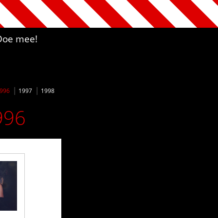
Doe mee!
996
1997
1998
996