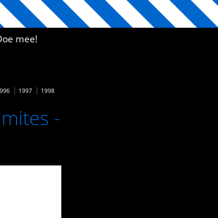
Doe mee!
996
1997
1998
mites -