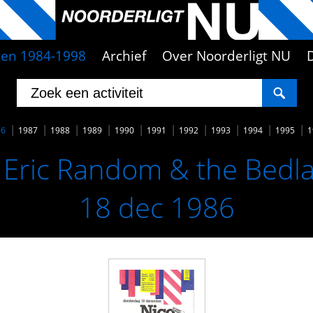
iten 1984-1998
Archief
Over Noorderligt NU
86
1987
1988
1989
1990
1991
1992
1993
1994
1995
1
 Eric Random & the Bedla
18 dec 1986