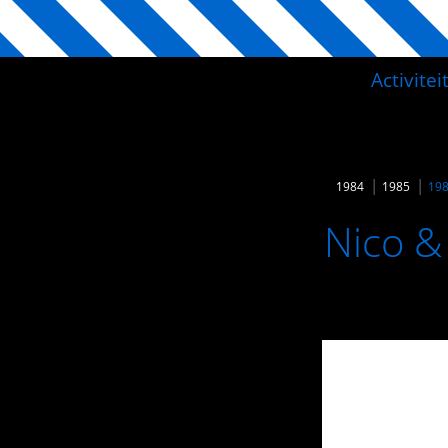
Activite
1984
1985
19
Nico &