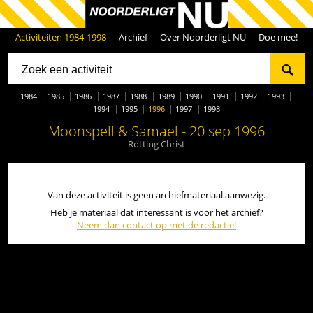
Activiteiten 1984-1998
Archief
Over Noorderligt NU
Doe mee!
1984
1985
1986
1987
1988
1989
1990
1991
1992
1993
1994
1995
1996
1997
1998
Moonspell & Samael - 20 sep 1996
Rotting Christ
Van deze activiteit is geen archiefmateriaal aanwezig.
Heb je materiaal dat interessant is voor het archief?
Neem dan contact op met de redactie!