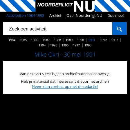
Activiteiten 1984-1998
Archief
Over Noorderligt NU
Doe mee!
1984
1985
1986
1987
1988
1989
1990
1991
1992
1993
1994
1995
1996
1997
1998
Mike Okri - 30 mei 1991
Van deze activiteit is geen archiefmateriaal aanwezig.
Heb je materiaal dat interessant is voor het archief?
Neem dan contact op met de redactie!