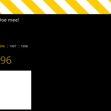
Doe mee!
996
1997
1998
996