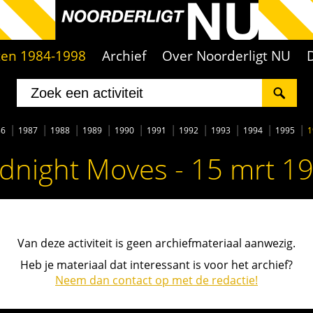
iten 1984-1998
Archief
Over Noorderligt NU
86
1987
1988
1989
1990
1991
1992
1993
1994
1995
1
dnight Moves - 15 mrt 1
Van deze activiteit is geen archiefmateriaal aanwezig.
Heb je materiaal dat interessant is voor het archief?
Neem dan contact op met de redactie!