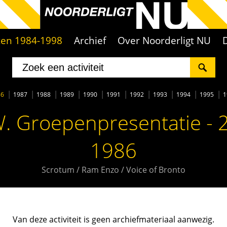
iten 1984-1998
Archief
Over Noorderligt NU
86
1987
1988
1989
1990
1991
1992
1993
1994
1995
1
. Groepenpresentatie - 
1986
Scrotum / Ram Enzo / Voice of Bronto
Van deze activiteit is geen archiefmateriaal aanwezig.