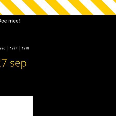
Doe mee!
996
1997
1998
27 sep