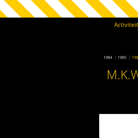
Activite
1984
1985
19
M.K.W