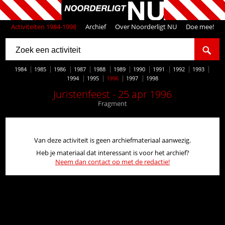
Activiteiten 1984-1998
Archief
Over Noorderligt NU
Doe mee!
1984
1985
1986
1987
1988
1989
1990
1991
1992
1993
1994
1995
1996
1997
1998
Juristenfeest - 25 apr 1996
Fragment
Van deze activiteit is geen archiefmateriaal aanwezig.
Heb je materiaal dat interessant is voor het archief?
Neem dan contact op met de redactie!