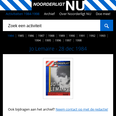
Activiteiten 1984-1998
Archief
Over Noorderligt NU
Doe mee!
1984
1985
1986
1987
1988
1989
1990
1991
1992
1993
1994
1995
1996
1997
1998
Jo Lemaire - 28 dec 1984
Ook bijdragen aan het archief?
Neem contact op met de redactie!