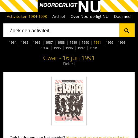
Activiteiten 1984-1998
Archief
Over Noorderligt NU
Doe mee!
1984
1985
1986
1987
1988
1989
1990
1991
1992
1993
1994
1995
1996
1997
1998
Gwar - 16 jun 1991
Defekt
Ook bijdragen aan het archief?
Neem contact op met de redactie!