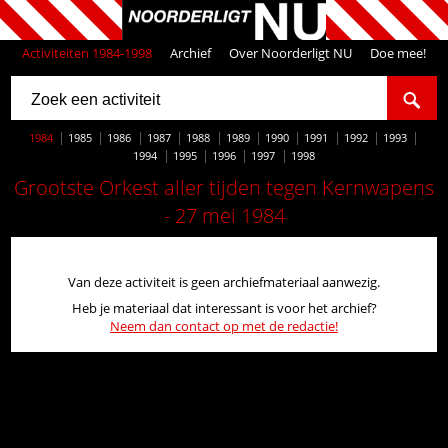
Activiteiten 1984-1998
Archief
Over Noorderligt NU
Doe mee!
1984
1985
1986
1987
1988
1989
1990
1991
1992
1993
1994
1995
1996
1997
1998
Grootste Orkest aller tijden tegen Kernwapens
- 27 mei 1984
Van deze activiteit is geen archiefmateriaal aanwezig.
Heb je materiaal dat interessant is voor het archief?
Neem dan contact op met de redactie!