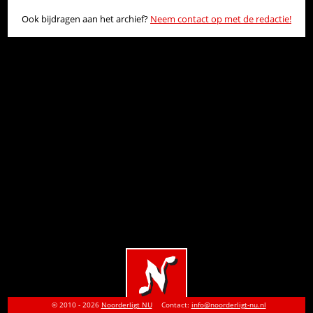
Ook bijdragen aan het archief?
Neem contact op met de redactie!
© 2010 - 2026
Noorderligt NU
Contact:
info@noorderligt-nu.nl