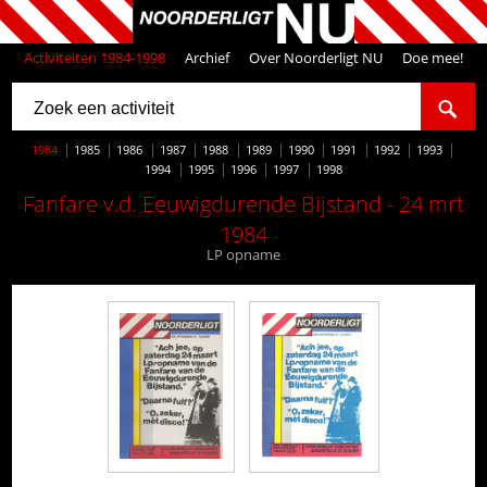
Activiteiten 1984-1998
Archief
Over Noorderligt NU
Doe mee!
1984
1985
1986
1987
1988
1989
1990
1991
1992
1993
1994
1995
1996
1997
1998
Fanfare v.d. Eeuwigdurende Bijstand - 24 mrt
1984
LP opname