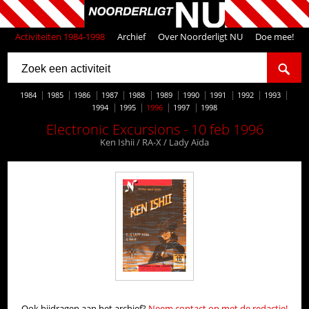
Activiteiten 1984-1998
Archief
Over Noorderligt NU
Doe mee!
1984
1985
1986
1987
1988
1989
1990
1991
1992
1993
1994
1995
1996
1997
1998
Electronic Excursions - 10 feb 1996
Ken Ishii / RA-X / Lady Aïda
Ook bijdragen aan het archief?
Neem contact op met de redactie!