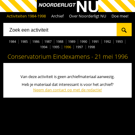
Activiteiten 1984-1998
Archief
Over Noorderligt NU
Doe mee!
1984
1985
1986
1987
1988
1989
1990
1991
1992
1993
1994
1995
1996
1997
1998
Conservatorium Eindexamens - 21 mei 1996
Van deze activiteit is geen archiefmateriaal aanwezig.
Heb je materiaal dat interessant is voor het archief?
Neem dan contact op met de redactie!