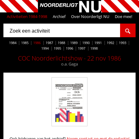
Activiteiten 1984-1998
Archief
Over Noorderligt NU
Doe mee!
1984
1985
1986
1987
1988
1989
1990
1991
1992
1993
1994
1995
1996
1997
1998
COC Noorderlichtshow - 22 nov 1986
o.a. Gaga
Ook bijdragen aan het archief?
Neem contact op met de redactie!