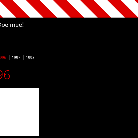
Doe mee!
996
1997
1998
96