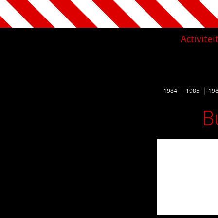
Activite
1984
1985
19
B