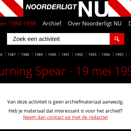
iten 1984-1998
Archief
Over Noorderligt NU
86
1987
1988
1989
1990
1991
1992
1993
1994
1995
1
urning Spear - 19 mei 19
Van deze activiteit is geen archiefmateriaal aanwezig.
Heb je materiaal dat interessant is voor het archief?
Neem dan contact op met de redactie!