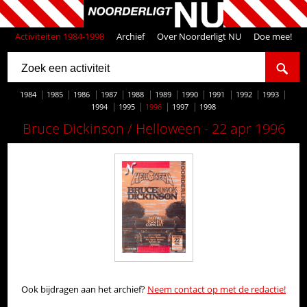
Activiteiten 1984-1998
Archief
Over Noorderligt NU
Doe mee!
1984
1985
1986
1987
1988
1989
1990
1991
1992
1993
1994
1995
1996
1997
1998
Bruce Dickinson / Helloween - 22 apr 1996
Ook bijdragen aan het archief?
Neem contact op met de redactie!